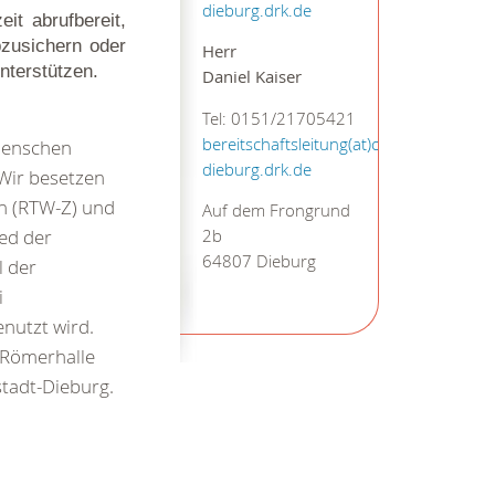
dieburg.drk.de
it abrufbereit,
bzusichern oder
Herr
nterstützen.
Daniel Kaiser
Tel: 0151/21705421
bereitschaftsleitung(at)ov-
Menschen
dieburg.drk.de
 Wir besetzen
n (RTW-Z) und
Auf dem Frongrund
ed der
2b
64807 Dieburg
l der
i
nutzt wird.
 Römerhalle
stadt-Dieburg.