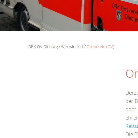
DRK OV Dieburg
Wer wir sind
Ortsverein (OV)
Or
Derze
der B
oder
ehren
Rett
Die B