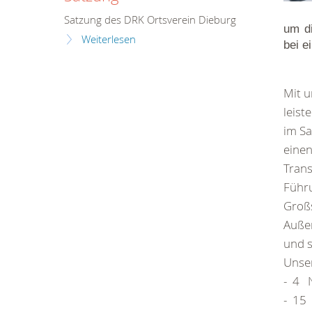
Satzung des DRK Ortsverein Dieburg
um di
Weiterlesen
bei e
Mit u
leist
im Sa
einen
Trans
Führu
Großs
Außer
und s
Unser
- 4 N
- 15