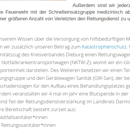
Außerdem sind wir jederze
e Feuerwehr mit der Schnelleinsatzgruppe medizinisch a
iner größeren Anzahl von Verletzten den Rettungsdienst zu u
nserem Wissen über die Versorgung von hilfsbedürftigen 
en wir zusätzlich unseren Beitrag zum
Katastrophenschutz
.
nitätszug des Kreisverbandes Dieburg einen Rettungswage
 Notfallkrankentransportwagen (NKTW-Z), womit wir ein Gli
porteinheit darstellen. Des Weiteren besetzen wir einen Tei
ngsgruppe und den Gerätewagen Sanität (GW-San), der be
chadenslagen für den Aufbau eines Behandlungsplatzes ge
dem veranstalten wir 4 mal im Jahr eine Blutspende in der
ind Teil der Rettungsdienstverstärkung im Landkreis Darm
e Bereitschaft besteht zurzeit aus:
otfallsanitäter*innen
 Rettungssanitäter*innen