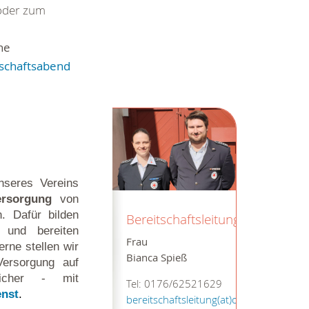
 oder zum
ne
tschaftsabend
nseres Vereins
rsorgung
von
. Dafür bilden
Bereitschaftsleitung
 und bereiten
Frau
erne stellen wir
Bianca Spieß
Versorgung auf
sicher - mit
Tel: 0176/62521629
enst
.
bereitschaftsleitung(at)ov-