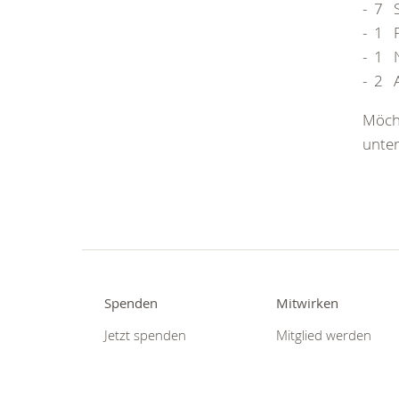
- 7 S
- 1 P
- 1 N
- 2 
Möcht
unter
Spenden
Mitwirken
Jetzt spenden
Mitglied werden